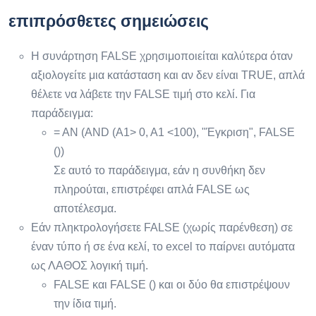
επιπρόσθετες σημειώσεις
Η συνάρτηση FALSE χρησιμοποιείται καλύτερα όταν
αξιολογείτε μια κατάσταση και αν δεν είναι TRUE, απλά
θέλετε να λάβετε την FALSE τιμή στο κελί. Για
παράδειγμα:
= ΑΝ (AND (A1> 0, A1 <100), "Έγκριση", FALSE
())
Σε αυτό το παράδειγμα, εάν η συνθήκη δεν
πληρούται, επιστρέφει απλά FALSE ως
αποτέλεσμα.
Εάν πληκτρολογήσετε FALSE (χωρίς παρένθεση) σε
έναν τύπο ή σε ένα κελί, το excel το παίρνει αυτόματα
ως ΛΑΘΟΣ λογική τιμή.
FALSE και FALSE () και οι δύο θα επιστρέψουν
την ίδια τιμή.