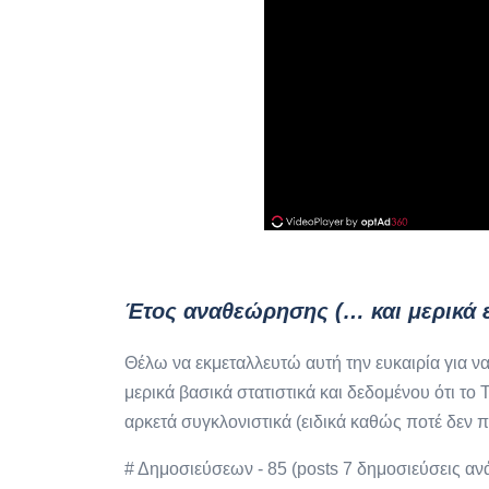
Έτος αναθεώρησης (… και μερικά ε
Θέλω να εκμεταλλευτώ αυτή την ευκαιρία για να
μερικά βασικά στατιστικά και δεδομένου ότι το 
αρκετά συγκλονιστικά (ειδικά καθώς ποτέ δεν 
# Δημοσιεύσεων - 85 (posts 7 δημοσιεύσεις αν