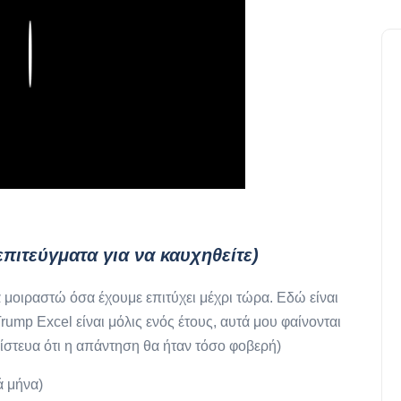
Play
πιτεύγματα για να καυχηθείτε)
 μοιραστώ όσα έχουμε επιτύχει μέχρι τώρα. Εδώ είναι
Trump Excel είναι μόλις ενός έτους, αυτά μου φαίνονται
πίστευα ότι η απάντηση θα ήταν τόσο φοβερή)
ά μήνα)