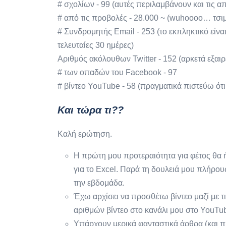
# σχολίων - 99 (αυτές περιλαμβάνουν και τις α
# από ​​τις προβολές - 28.000 ~ (wuhoooo… τσ
# Συνδρομητής Email - 253 (το εκπληκτικό είναι
τελευταίες 30 ημέρες)
Αριθμός ακόλουθων Twitter - 152 (αρκετά εξαιρ
# των οπαδών του Facebook - 97
# βίντεο YouTube - 58 (πραγματικά πιστεύω ότι
Και τώρα τι??
Καλή ερώτηση.
Η πρώτη μου προτεραιότητα για φέτος θα
για το Excel. Παρά τη δουλειά μου πλήρο
την εβδομάδα.
Έχω αρχίσει να προσθέτω βίντεο μαζί με τι
αριθμών βίντεο στο κανάλι μου στο YouTu
Υπάρχουν μερικά φανταστικά άρθρα (και πη