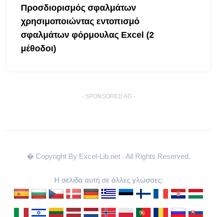
Προσδιορισμός σφαλμάτων
χρησιμοποιώντας εντοπισμό
σφαλμάτων φόρμουλας Excel (2
μέθοδοι)
- SPONSORED AD -
� Copyright By Excel-Lib.net
. All Rights Reserved.
Η σελίδα αυτή σε άλλες γλώσσες: